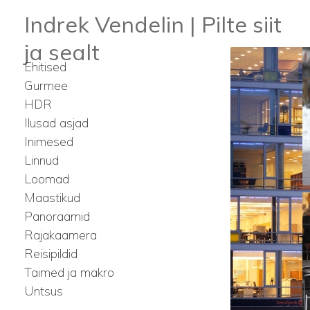
Indrek Vendelin | Pilte siit
ja sealt
Ehitised
Gurmee
HDR
Ilusad asjad
Inimesed
Linnud
Loomad
Maastikud
Panoraamid
Rajakaamera
Reisipildid
Taimed ja makro
Untsus