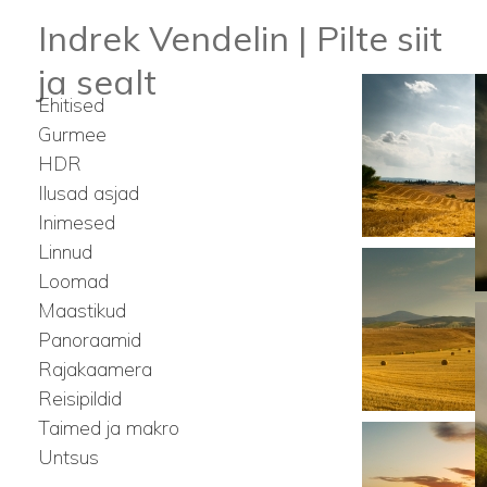
Indrek Vendelin | Pilte siit
ja sealt
Ehitised
Gurmee
HDR
Ilusad asjad
Inimesed
Linnud
Loomad
Maastikud
Panoraamid
Rajakaamera
Reisipildid
Taimed ja makro
Untsus